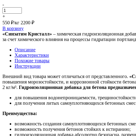
-
+
550 ₽/кг
2200 ₽
В корзину
«Синзатим Кристалл»
– химическая гидроизоляционная добав
за счет химического влияния на процессы гидратации портлан
Описание
Характеристики
Похожие товары
Инструкции
Внешний вид товара может отличаться от представленного.
«С
повышения морозостойкости, и коррозионной стойкости бетона
2 кг/м³.
Гидроизоляционная добавка для бетона предназначе
для повышения водонепроницаемости, трещиностойкости,
для получения литых самоуплотняющихся бетонных смес
Преимущества:
возможность создания самоуплотняющихся бетонных смес
возможность получения бетонов стойких к истиранию;
гидроизоляционная добавка абсолютно безопасна, разре