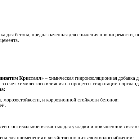
ка для бетона, предназначенная для снижения проницаемости, п
дцемента.
инзатим Кристалл»
– химическая гидроизоляционная добавка д
 за счет химического влияния на процессы гидратации портланд
на:
 морозостойкости, и коррозионной стойкости бетонов;
ей.
ей с оптимальной вязкостью для укладки и повышенной связанн
шена для применения в хозяйственно питьевом водоснабжении;