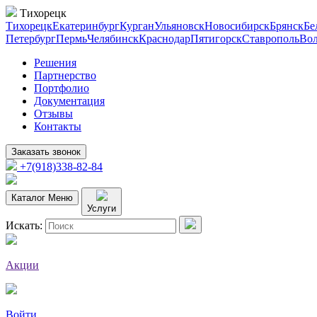
Тихорецк
Тихорецк
Екатеринбург
Курган
Ульяновск
Новосибирск
Брянск
Бе
Петербург
Пермь
Челябинск
Краснодар
Пятигорск
Ставрополь
Вол
Решения
Партнерство
Портфолио
Документация
Отзывы
Контакты
Заказать звонок
+7(918)338-82-84
Каталог
Меню
Услуги
Искать:
Акции
Войти