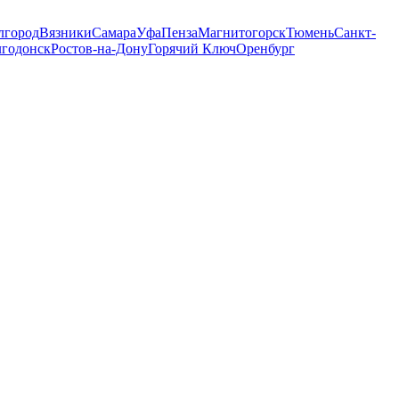
лгород
Вязники
Самара
Уфа
Пенза
Магнитогорск
Тюмень
Санкт-
годонск
Ростов-на-Дону
Горячий Ключ
Оренбург