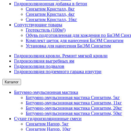
Гидроизоляционная добавка в бетон
Синзатим Кристалл, 8кг
Синзатим Кристалл, 4кг
Синзатим Кристалл, 16кг
Сопутствующие товары
Геотекстиль (100м²)
Обувь подготовленная для хождения по БиЭМ Син
Комплект щеток для нанесения БиЭМ Синзатим
Установка для нанесения БиЭМ Синзатим
Гидроизоляция кровли. Ремонт мягкой кровли
Гидроизоляция выгребных ям
Гидроизоляция подвалов
Гидроизоляция подземного гаража изнутри
Каталог
Битумно-эмульсионная мастика
Битумно-эмульсионная мастика Синзатим, 5кг
Битумно-эмульсионная мастика Синзатим, 11кг
Битумно-эмульсионная мастика Синзатим, 20кг
Битумно-эмульсионная мастика Синзатим, 50кг
Сухие гидроизоляционные смеси
Синзатим Напор, 5кг
Синзатим Напор, 10кг