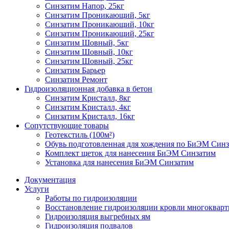
Синзатим Напор, 25кг
Синзатим Проникающий, 5кг
Синзатим Проникающий, 10кг
Синзатим Проникающий, 25кг
Синзатим Шовный, 5кг
Синзатим Шовный, 10кг
Синзатим Шовный, 25кг
Синзатим Барьер
Синзатим Ремонт
Гидроизоляционная добавка в бетон
Синзатим Кристалл, 8кг
Синзатим Кристалл, 4кг
Синзатим Кристалл, 16кг
Сопутствующие товары
Геотекстиль (100м²)
Обувь подготовленная для хождения по БиЭМ Син
Комплект щеток для нанесения БиЭМ Синзатим
Установка для нанесения БиЭМ Синзатим
Документация
Услуги
Работы по гидроизоляции
Восстановление гидроизоляции кровли многокварт
Гидроизоляция выгребных ям
Гидроизоляция подвалов